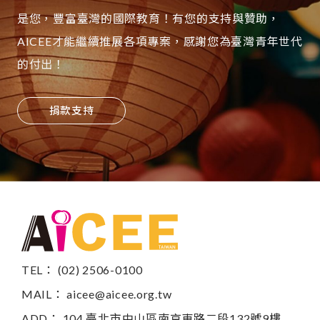
是您，豐富臺灣的國際教育！有您的支持與贊助，
AICEE才能繼續推展各項專案，感謝您為臺灣青年世代
的付出！
捐款支持
TEL： (02) 2506-0100
MAIL：
aicee@aicee.org.tw
ADD： 104 臺北市中山區南京東路二段132號9樓