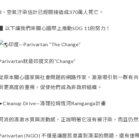
3、空氣汙染估計已經間接造成370萬人死亡。
▉ 以下讓我們來關心國際上推動SDG 11的努力！
印度—Parivartan “The Change”
Parivartan就是印度文的”Change”
從原本關心國家與社會問題的網路作家，漸漸吸引到一群有共
到更高度的重視，促使他們成為非政府組織。
➤Cleanup Drive—清理拉姆恆河Ramganga計畫
河流的清澈水質與流動感，正說明著它沒有被汙染，而且仍然
Parivartan (NGO) 不僅是讓居民意識到清潔的問題，