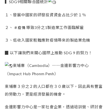
▍SDG9相關聯合國統計
１、發展中國家的研發投資資金占比少於１％
２、
導致3分之1製造業工作面臨解雇
＃疫情
３、低收入國家較難應對疫情帶來的製造業危機
▉ 以下讓我們來關心國際上推動 SDG 9 的努力！
柬埔寨（Cambodia）──金邊影響力中心
（Impact Hub Phonm Penh）
柬埔寨３分之２的人口都在３０歲以下，因此具有豐富
的勞動力，更是經濟發展的機會。
金邊影響力中心是一家社會企業，透過培訓營、研討會