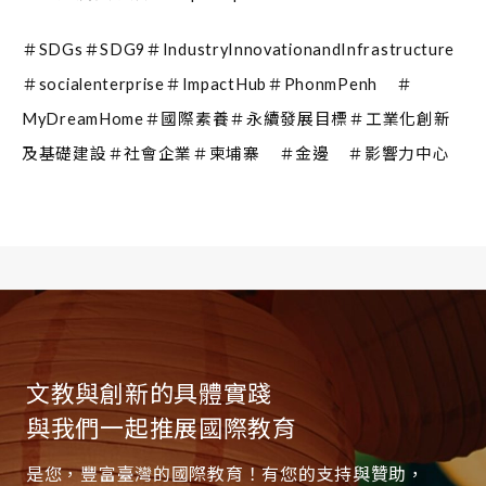
＃SDGs
＃SDG9
＃IndustryInnovationandInfrastructure
＃socialenterprise
＃ImpactHub
＃PhonmPenh
＃
MyDreamHome
＃國際素養
＃永續發展目標
＃工業化創新
及基礎建設
＃社會企業
＃柬埔寨
＃金邊
＃影響力中心
文教與創新的具體實踐
與我們一起推展國際教育
是您，豐富臺灣的國際教育！有您的支持與贊助，