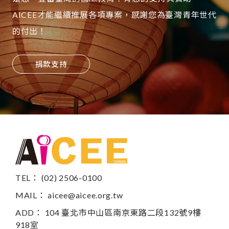
AICEE才能繼續推展各項專案，感謝您為臺灣青年世代
的付出！
捐款支持
TEL： (02) 2506-0100
MAIL：
aicee@aicee.org.tw
ADD： 104 臺北市中山區南京東路二段132號9樓
918室