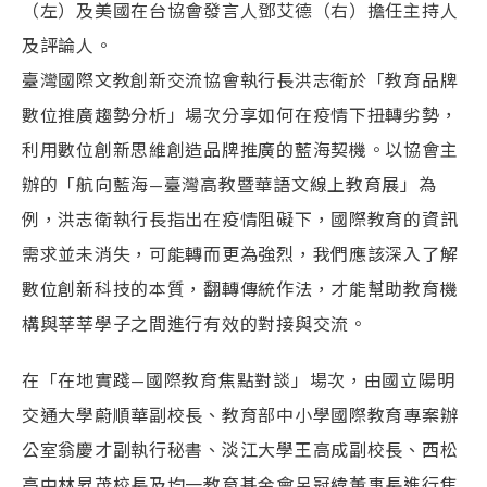
（左）及美國在台協會發言人鄧艾德（右）擔任主持人
及評論人。
臺灣國際文教創新交流協會執行長洪志衛於「教育品牌
數位推廣趨勢分析」場次分享如何在疫情下扭轉劣勢，
利用數位創新思維創造品牌推廣的藍海契機。以協會主
辦的「航向藍海—臺灣高教暨華語文線上教育展」為
例，洪志衛執行長指出在疫情阻礙下，國際教育的資訊
需求並未消失，可能轉而更為強烈，我們應該深入了解
數位創新科技的本質，翻轉傳統作法，才能幫助教育機
構與莘莘學子之間進行有效的對接與交流。
在「在地實踐—國際教育焦點對談」場次，由國立陽明
交通大學蔚順華副校長、教育部中小學國際教育專案辦
公室翁慶才副執行秘書、淡江大學王高成副校長、西松
高中林昇茂校長及均一教育基金會呂冠緯董事長進行焦